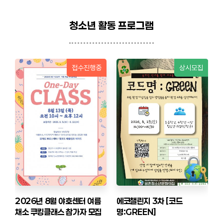
청소년 활동 프로그램
접수진행중
상시모집
자
2026년 8월 야호센터 여름
에코챌린지 3차 [코드
빛
채소 쿠킹클래스 참가자 모집
명:GREEN]