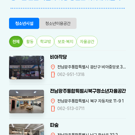
청소년시설
청소년이용공간
전체
활동
학교밖
보호·복지
자율공간
비아작당
location_on
전남광주통합특별시 광산구 비아중앙로 30 참좋은약국 2층
mobile
062-951-1318
전남광주통합특별시북구청소년자율공간 재미
location_on
전남광주통합특별시 북구 자동차로 11-9 1
mobile
062-513-0711
따숲