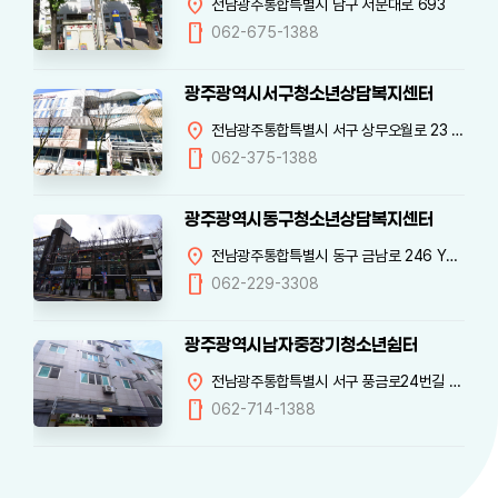
location_on
전남광주통합특별시 남구 서문대로 693
mobile
062-675-1388
광주광역시서구청소년상담복지센터
location_on
전남광주통합특별시 서구 상무오월로 23 서구청소년꿈누리센터 3
mobile
062-375-1388
광주광역시동구청소년상담복지센터
location_on
전남광주통합특별시 동구 금남로 246 YMCA 3
mobile
062-229-3308
광주광역시남자중장기청소년쉼터
location_on
전남광주통합특별시 서구 풍금로24번길 5-1 풍암빌 404
mobile
062-714-1388