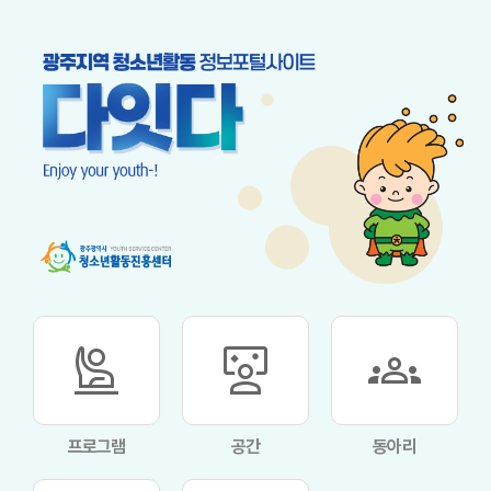
person_raised_hand
interactive_space
groups
프로그램
공간
동아리