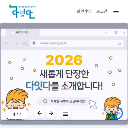
menu
회원가입
로그인
1s
4
/
4