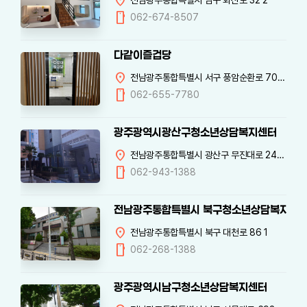
location_on
전남광주통합특별시 남구 화산로 32 2
mobile
062-674-8507
다같이즐겁당
location_on
전남광주통합특별시 서구 풍암순환로 70 남양현대아파트 관리동 3층
mobile
062-655-7780
광주광역시광산구청소년상담복지센터
location_on
전남광주통합특별시 광산구 무진대로 246-7 2
mobile
062-943-1388
전남광주통합특별시 북구청소년상담복지센
location_on
전남광주통합특별시 북구 대천로 86 1
mobile
062-268-1388
광주광역시남구청소년상담복지센터