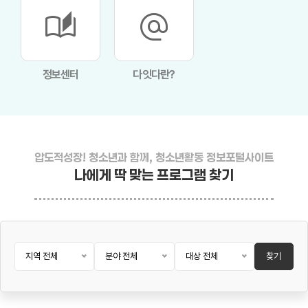
auto_stories
alternate_email
정보센터
다잇다란?
압도적성장! 청소년과 함께, 청소년활동 정보포털사이트
나에게 딱 맞는 프로그램 찾기
지역 전체
분야 전체
대상 전체
찾기