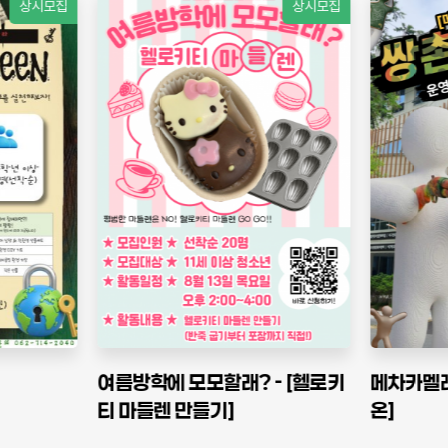
상시모집
상시모집
- [헬로키
메차카멜레온게임 [쌍촌카멜레
청소년희
온]
추가 모집