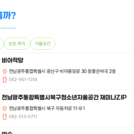
을까?
보호·복지
자율공간
비아작당
location_on
전남광주통합특별시 광산구 비아중앙로 30 참좋은약국 2층
mobile
062-951-1318
전남광주통합특별시북구청소년자율공간 재미나ZIP
location_on
전남광주통합특별시 북구 자동차로 11-9 1
mobile
062-513-0711