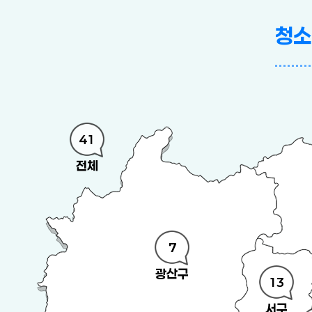
청소
41
전체
7
광산구
13
서구