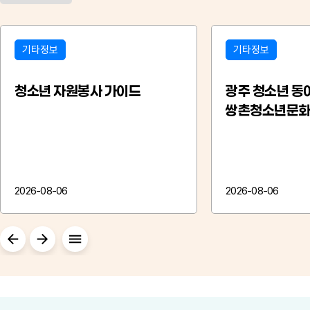
기타정보
연구ㆍ교육자료
광주 청소년 동아리 소개 [EP 4.
알바하기 전 알아
쌍촌청소년문화의집
식 5가지
CLOUD4]
※ 본 자료는 생성형 
었습니다. ..
2026-08-06
2026-07-30