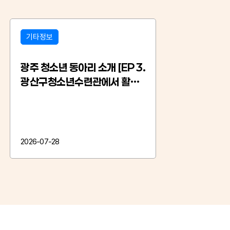
연구ㆍ교육자료
연구ㆍ교육자료
리튬이온 배터리 안전하게 쓰는
2026년 3차
법!
Note 「광
실태 및 요구조
청소년활동 안전정보 무더위와 함께 비가
2026년 3차 광주 
3…
자주 내리는 요즘, 건강과 ..
제: 광주 청소년활동
2026-07-23
2026-07-22