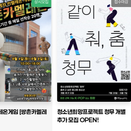
접수마감
접수진행중
망프로젝트 청무 개별
2026 하반기 <청소년 주도 프로
 OPEN!
젝트>