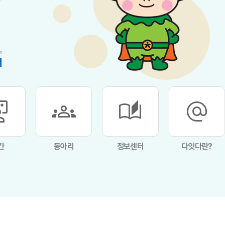
e_space
groups
auto_stories
alternate_email
간
동아리
정보센터
다잇다란?