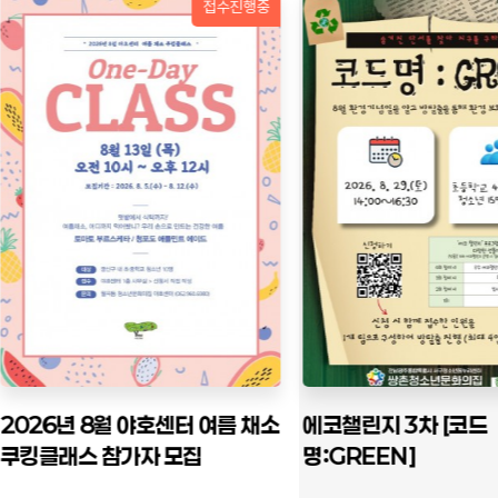
상시모집
에코챌린지 3차 [코드
여름방학에 모모할래? 
명:GREEN]
티 마들렌 만들기]