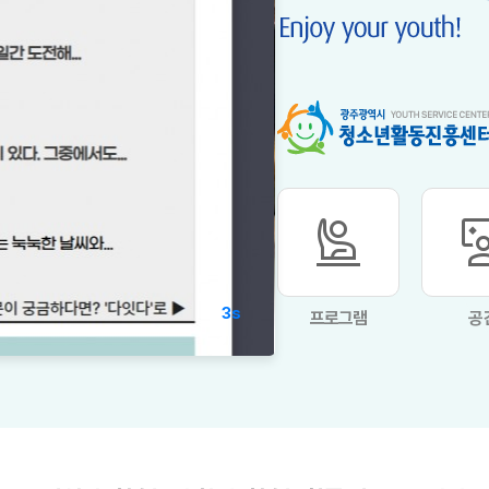
person_raised_hand
interactiv
3s
프로그램
공