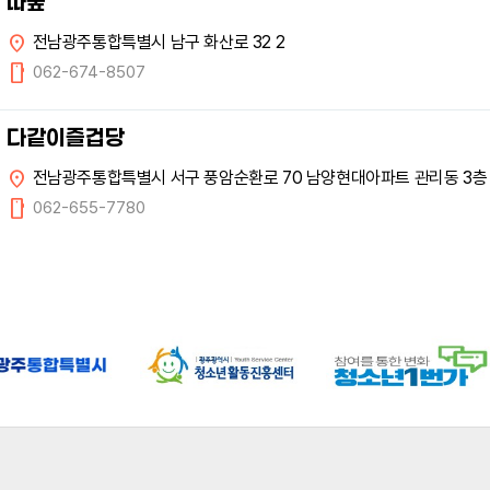
따숲
location_on
전남광주통합특별시 남구 화산로 32 2
mobile
062-674-8507
다같이즐겁당
location_on
전남광주통합특별시 서구 풍암순환로 70 남양현대아파트 관리동 3층
mobile
062-655-7780
광주광역시광산구청소년상담복지센터
location_on
전남광주통합특별시 광산구 무진대로 246-7 2
mobile
062-943-1388
전남광주통합특별시 북구청소년상담복지센터
location_on
전남광주통합특별시 북구 대천로 86 1
mobile
062-268-1388