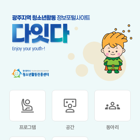
person_raised_hand
interactive_space
groups
프로그램
공간
동아리