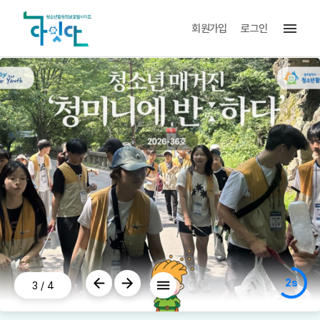
menu
회원가입
로그인
1s
3
/
4