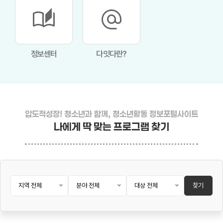
auto_stories
alternate_email
정보센터
다잇다란?
압도적성장! 청소년과 함께, 청소년활동 정보포털사이트
나에게 딱 맞는 프로그램 찾기
지역 전체
분야 전체
대상 전체
찾기